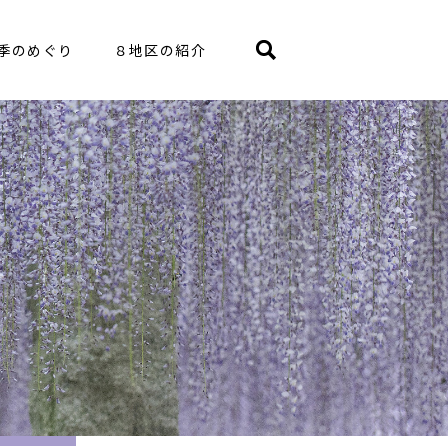
季のめぐり
８地区の紹介