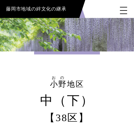
藤岡市地域の絆文化の継承
おの
小野
地区
中（下）
【38区】