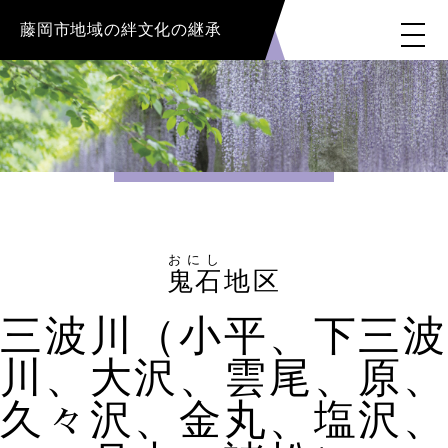
藤岡市地域の絆文化の継承
おにし
鬼石
地区
三波川（小平、下三波
川、大沢、雲尾、原、
久々沢、金丸、塩沢、