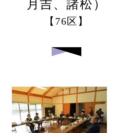
月吉、諸松）
【76区】