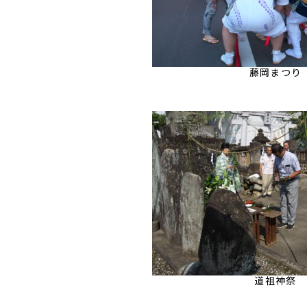
藤岡まつり
道祖神祭