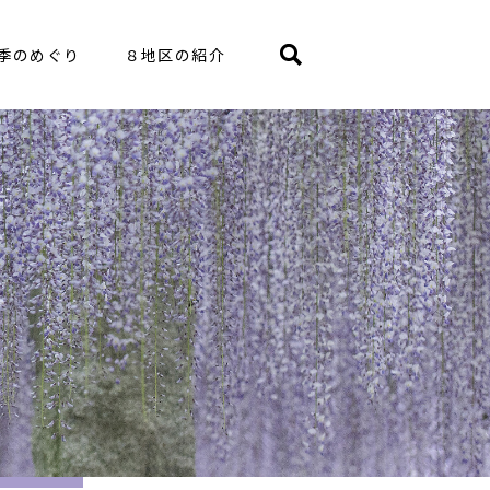
季のめぐり
８地区の紹介