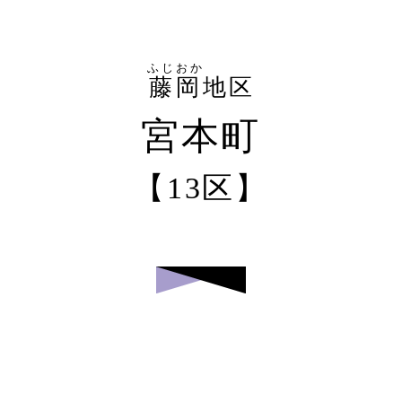
ふじおか
藤岡
地区
宮本町
【13区】